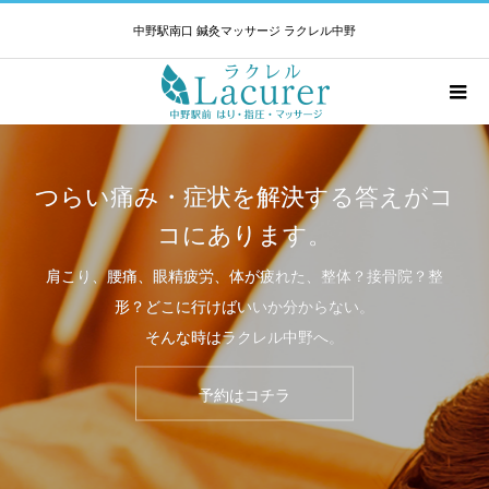
中野駅南口 鍼灸マッサージ ラクレル中野
つらい痛み・症状を解決する答えがコ
コにあります。
肩こり、腰痛、眼精疲労、体が疲れた、整体？接骨院？整
形？どこに行けばいいか分からない。
そんな時はラクレル中野へ。
予約はコチラ